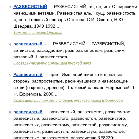
РАЗВЕСИСТЫЙ
— РАЗВЕСИСТЫЙ, ая, ое; ист. С широкими
3
нависшими ветвями. Развесистая ель. | сущ. развесистость,
и, жен. Толковый словарь Ожегова. С.И. Ожегов, Н.Ю.
Шведова. 1949 1992 …
Толковый словарь Ожегова
развесистый
— I. РАЗВЕСИСТЫЙ РАЗВЕСИСТЫЙ,
4
ветвистый, раскидистый, разг. разлапистый, разг. сниж.
разлапый II. развесистость …
Словарь-тезаурус синонимов русской речи
Развесистый
— прил. Имеющий широко и в разные
5
стороны распростёртые, раскинувшиеся и нависающие
ветви (о кроне деревьев). Толковый словарь Ефремовой. Т.
Ф. Ефремова. 2000 …
Современный толковый словарь русского языка Ефремовой
развесистый
— развесистый, развесистая, развесистое,
6
развесистые, развесистого, развесистой, развесистого,
развесистых, развесистому, развесистой, развесистому,
развесистым, развесистый, развесистую, развесистое,
развесистые, развесистого, развесистую,&#8230; …