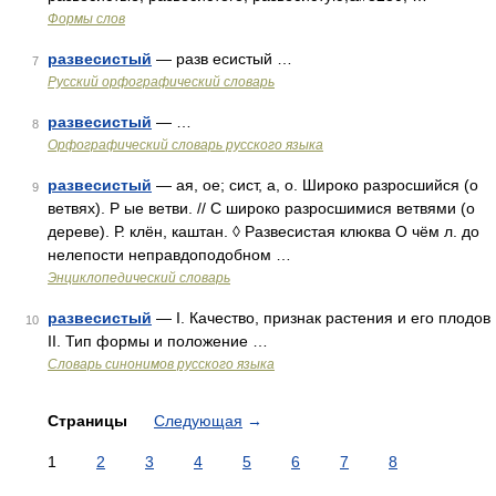
Формы слов
развесистый
— разв есистый …
7
Русский орфографический словарь
развесистый
— …
8
Орфографический словарь русского языка
развесистый
— ая, ое; сист, а, о. Широко разросшийся (о
9
ветвях). Р ые ветви. // С широко разросшимися ветвями (о
дереве). Р. клён, каштан. ◊ Развесистая клюква О чём л. до
нелепости неправдоподобном …
Энциклопедический словарь
развесистый
— I. Качество, признак растения и его плодов
10
II. Тип формы и положение …
Словарь синонимов русского языка
Страницы
Следующая
→
1
2
3
4
5
6
7
8