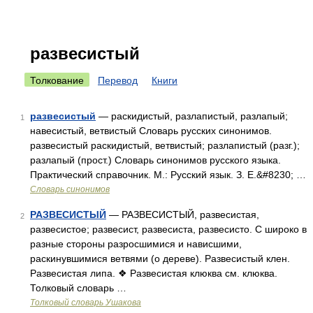
развесистый
Толкование
Перевод
Книги
развесистый
— раскидистый, разлапистый, разлапый;
1
навесистый, ветвистый Словарь русских синонимов.
развесистый раскидистый, ветвистый; разлапистый (разг.);
разлапый (прост.) Словарь синонимов русского языка.
Практический справочник. М.: Русский язык. З. Е.&#8230; …
Словарь синонимов
РАЗВЕСИСТЫЙ
— РАЗВЕСИСТЫЙ, развесистая,
2
развесистое; развесист, развесиста, развесисто. С широко в
разные стороны разросшимися и нависшими,
раскинувшимися ветвями (о дереве). Развесистый клен.
Развесистая липа. ❖ Развесистая клюква см. клюква.
Толковый словарь …
Толковый словарь Ушакова